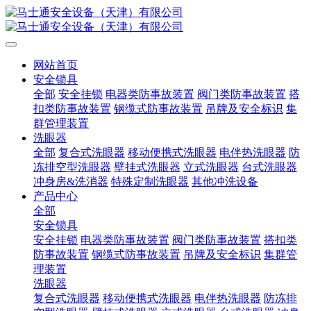
网站首页
安全锁具
全部
安全挂锁
电器类防事故装置
阀门类防事故装置
搭
扣类防事故装置
钢缆式防事故装置
吊牌及安全标识
集
群管理装置
洗眼器
全部
复合式洗眼器
移动便携式洗眼器
电伴热洗眼器
防
冻排空型洗眼器
壁挂式洗眼器
立式洗眼器
台式洗眼器
冲身房&洗消器
特殊定制洗眼器
其他冲洗设备
产品中心
全部
安全锁具
安全挂锁
电器类防事故装置
阀门类防事故装置
搭扣类
防事故装置
钢缆式防事故装置
吊牌及安全标识
集群管
理装置
洗眼器
复合式洗眼器
移动便携式洗眼器
电伴热洗眼器
防冻排