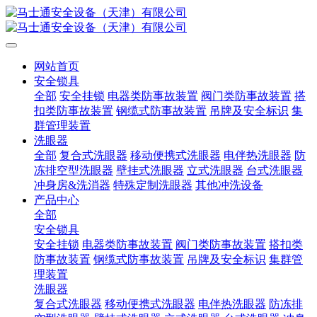
网站首页
安全锁具
全部
安全挂锁
电器类防事故装置
阀门类防事故装置
搭
扣类防事故装置
钢缆式防事故装置
吊牌及安全标识
集
群管理装置
洗眼器
全部
复合式洗眼器
移动便携式洗眼器
电伴热洗眼器
防
冻排空型洗眼器
壁挂式洗眼器
立式洗眼器
台式洗眼器
冲身房&洗消器
特殊定制洗眼器
其他冲洗设备
产品中心
全部
安全锁具
安全挂锁
电器类防事故装置
阀门类防事故装置
搭扣类
防事故装置
钢缆式防事故装置
吊牌及安全标识
集群管
理装置
洗眼器
复合式洗眼器
移动便携式洗眼器
电伴热洗眼器
防冻排