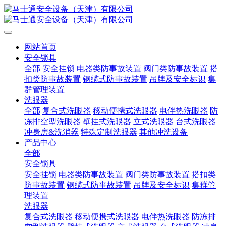
网站首页
安全锁具
全部
安全挂锁
电器类防事故装置
阀门类防事故装置
搭
扣类防事故装置
钢缆式防事故装置
吊牌及安全标识
集
群管理装置
洗眼器
全部
复合式洗眼器
移动便携式洗眼器
电伴热洗眼器
防
冻排空型洗眼器
壁挂式洗眼器
立式洗眼器
台式洗眼器
冲身房&洗消器
特殊定制洗眼器
其他冲洗设备
产品中心
全部
安全锁具
安全挂锁
电器类防事故装置
阀门类防事故装置
搭扣类
防事故装置
钢缆式防事故装置
吊牌及安全标识
集群管
理装置
洗眼器
复合式洗眼器
移动便携式洗眼器
电伴热洗眼器
防冻排