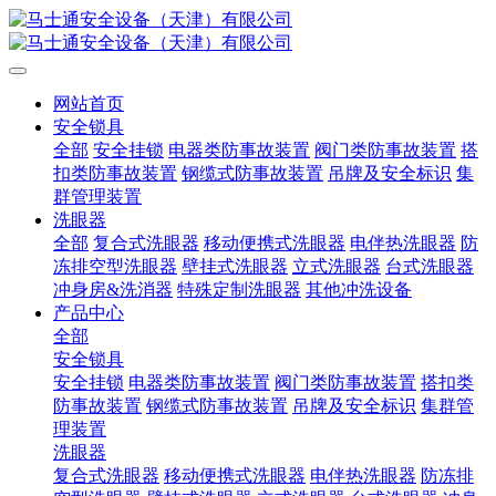
网站首页
安全锁具
全部
安全挂锁
电器类防事故装置
阀门类防事故装置
搭
扣类防事故装置
钢缆式防事故装置
吊牌及安全标识
集
群管理装置
洗眼器
全部
复合式洗眼器
移动便携式洗眼器
电伴热洗眼器
防
冻排空型洗眼器
壁挂式洗眼器
立式洗眼器
台式洗眼器
冲身房&洗消器
特殊定制洗眼器
其他冲洗设备
产品中心
全部
安全锁具
安全挂锁
电器类防事故装置
阀门类防事故装置
搭扣类
防事故装置
钢缆式防事故装置
吊牌及安全标识
集群管
理装置
洗眼器
复合式洗眼器
移动便携式洗眼器
电伴热洗眼器
防冻排