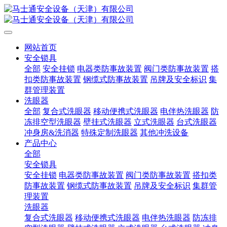
网站首页
安全锁具
全部
安全挂锁
电器类防事故装置
阀门类防事故装置
搭
扣类防事故装置
钢缆式防事故装置
吊牌及安全标识
集
群管理装置
洗眼器
全部
复合式洗眼器
移动便携式洗眼器
电伴热洗眼器
防
冻排空型洗眼器
壁挂式洗眼器
立式洗眼器
台式洗眼器
冲身房&洗消器
特殊定制洗眼器
其他冲洗设备
产品中心
全部
安全锁具
安全挂锁
电器类防事故装置
阀门类防事故装置
搭扣类
防事故装置
钢缆式防事故装置
吊牌及安全标识
集群管
理装置
洗眼器
复合式洗眼器
移动便携式洗眼器
电伴热洗眼器
防冻排