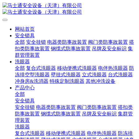
网站首页
安全锁具
全部
安全挂锁
电器类防事故装置
阀门类防事故装置
搭
扣类防事故装置
钢缆式防事故装置
吊牌及安全标识
集
群管理装置
洗眼器
全部
复合式洗眼器
移动便携式洗眼器
电伴热洗眼器
防
冻排空型洗眼器
壁挂式洗眼器
立式洗眼器
台式洗眼器
冲身房&洗消器
特殊定制洗眼器
其他冲洗设备
产品中心
全部
安全锁具
安全挂锁
电器类防事故装置
阀门类防事故装置
搭扣类
防事故装置
钢缆式防事故装置
吊牌及安全标识
集群管
理装置
洗眼器
复合式洗眼器
移动便携式洗眼器
电伴热洗眼器
防冻排