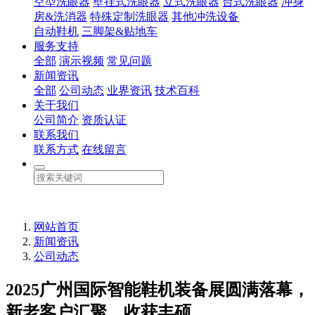
空型洗眼器
壁挂式洗眼器
立式洗眼器
台式洗眼器
冲身
房&洗消器
特殊定制洗眼器
其他冲洗设备
自动鞋机
三脚架&贴地车
服务支持
全部
演示视频
常见问题
新闻资讯
全部
公司动态
业界资讯
技术百科
关于我们
公司简介
资质认证
联系我们
联系方式
在线留言
网站首页
新闻资讯
公司动态
2025广州国际智能鞋机装备展圆满落幕，
新老客户汇聚，收获丰硕