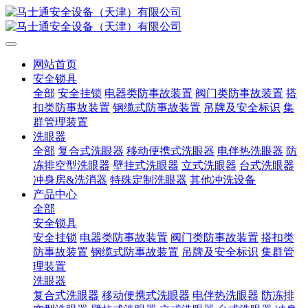
网站首页
安全锁具
全部
安全挂锁
电器类防事故装置
阀门类防事故装置
搭
扣类防事故装置
钢缆式防事故装置
吊牌及安全标识
集
群管理装置
洗眼器
全部
复合式洗眼器
移动便携式洗眼器
电伴热洗眼器
防
冻排空型洗眼器
壁挂式洗眼器
立式洗眼器
台式洗眼器
冲身房&洗消器
特殊定制洗眼器
其他冲洗设备
产品中心
全部
安全锁具
安全挂锁
电器类防事故装置
阀门类防事故装置
搭扣类
防事故装置
钢缆式防事故装置
吊牌及安全标识
集群管
理装置
洗眼器
复合式洗眼器
移动便携式洗眼器
电伴热洗眼器
防冻排