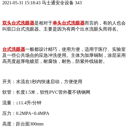
2021-05-31 15:18:43
马士通安全设备
343
双头台式洗眼器
是相对于
单头台式洗眼器
而言的，有的人也会
叫双口台式洗眼器。主要是因为有两个出水洗眼头而得名。
台式洗眼器
一般都设计精巧，使用方便，适用于医疗、实验室
及一些公共场合的应急冲洗使用。主体为加厚铜制，涂层采用
高亮度超厚电镀层，耐腐蚀，耐热，防紫外线辐射。
开关：水流在
1
秒内快速启动，方便使用
软管：长度
1.5
米，软性
PVC
管外覆不锈钢网
流量：≥
11.4
升
/
分钟
压力：
0.2MPA~0.4MPA
高度：距台面
300mm