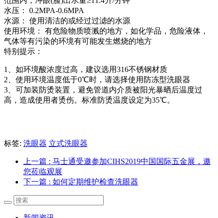
范围内，冲眼(脸)出水量≥11.4升/分钟
水压：
0.2MPA-0.6MPA
水源： 使用清洁的或经过过滤的水源
使用环境： 有危险物质喷溅的地方，如化学品，危险液体，
气体等有污染的环境有可能发生燃烧的地方
特别提示：
1
、如环境酸浓度过高，建议选用316不锈钢材质
2
、使用环境温度低于0℃时，请选择使用防冻型洗眼器
3
、可加装防烫装置，避免管道内介质被阳光暴晒后温度过
高，造成使用者烫伤。标准防烫温度设定为35℃。
标签:
洗眼器
立式洗眼器
上一篇
: 马士通受邀参加CIHS2019中国国际五金展，邀
您莅临观展
下一篇
: 如何定期维护检查洗眼器
新闻资讯