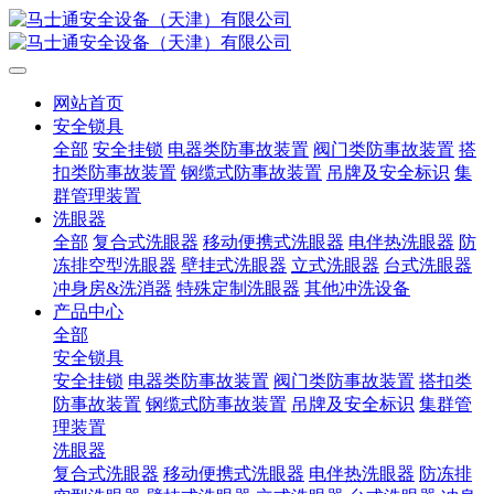
网站首页
安全锁具
全部
安全挂锁
电器类防事故装置
阀门类防事故装置
搭
扣类防事故装置
钢缆式防事故装置
吊牌及安全标识
集
群管理装置
洗眼器
全部
复合式洗眼器
移动便携式洗眼器
电伴热洗眼器
防
冻排空型洗眼器
壁挂式洗眼器
立式洗眼器
台式洗眼器
冲身房&洗消器
特殊定制洗眼器
其他冲洗设备
产品中心
全部
安全锁具
安全挂锁
电器类防事故装置
阀门类防事故装置
搭扣类
防事故装置
钢缆式防事故装置
吊牌及安全标识
集群管
理装置
洗眼器
复合式洗眼器
移动便携式洗眼器
电伴热洗眼器
防冻排