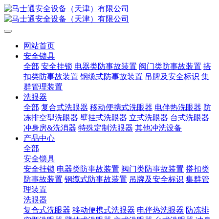
网站首页
安全锁具
全部
安全挂锁
电器类防事故装置
阀门类防事故装置
搭
扣类防事故装置
钢缆式防事故装置
吊牌及安全标识
集
群管理装置
洗眼器
全部
复合式洗眼器
移动便携式洗眼器
电伴热洗眼器
防
冻排空型洗眼器
壁挂式洗眼器
立式洗眼器
台式洗眼器
冲身房&洗消器
特殊定制洗眼器
其他冲洗设备
产品中心
全部
安全锁具
安全挂锁
电器类防事故装置
阀门类防事故装置
搭扣类
防事故装置
钢缆式防事故装置
吊牌及安全标识
集群管
理装置
洗眼器
复合式洗眼器
移动便携式洗眼器
电伴热洗眼器
防冻排