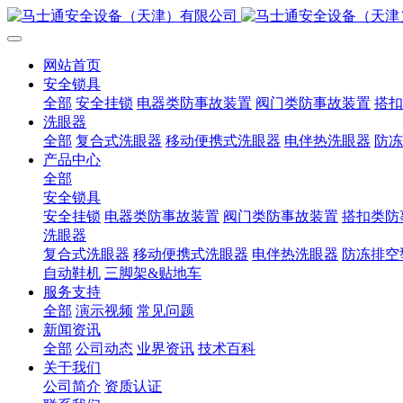
网站首页
安全锁具
全部
安全挂锁
电器类防事故装置
阀门类防事故装置
搭扣
洗眼器
全部
复合式洗眼器
移动便携式洗眼器
电伴热洗眼器
防冻
产品中心
全部
安全锁具
安全挂锁
电器类防事故装置
阀门类防事故装置
搭扣类防
洗眼器
复合式洗眼器
移动便携式洗眼器
电伴热洗眼器
防冻排空
自动鞋机
三脚架&贴地车
服务支持
全部
演示视频
常见问题
新闻资讯
全部
公司动态
业界资讯
技术百科
关于我们
公司简介
资质认证