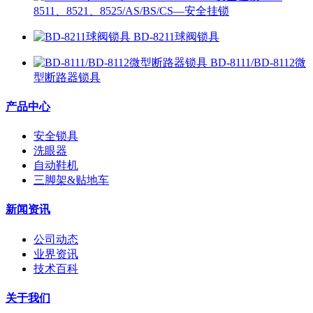
8511、8521、8525/AS/BS/CS—安全挂锁
BD-8211球阀锁具
BD-8111/BD-8112微
型断路器锁具
产品中心
安全锁具
洗眼器
自动鞋机
三脚架&贴地车
新闻资讯
公司动态
业界资讯
技术百科
关于我们