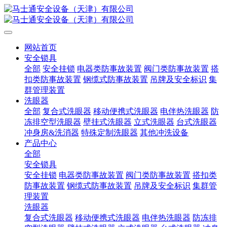
网站首页
安全锁具
全部
安全挂锁
电器类防事故装置
阀门类防事故装置
搭
扣类防事故装置
钢缆式防事故装置
吊牌及安全标识
集
群管理装置
洗眼器
全部
复合式洗眼器
移动便携式洗眼器
电伴热洗眼器
防
冻排空型洗眼器
壁挂式洗眼器
立式洗眼器
台式洗眼器
冲身房&洗消器
特殊定制洗眼器
其他冲洗设备
产品中心
全部
安全锁具
安全挂锁
电器类防事故装置
阀门类防事故装置
搭扣类
防事故装置
钢缆式防事故装置
吊牌及安全标识
集群管
理装置
洗眼器
复合式洗眼器
移动便携式洗眼器
电伴热洗眼器
防冻排