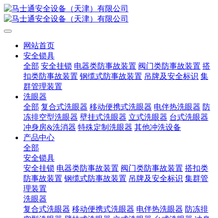
网站首页
安全锁具
全部
安全挂锁
电器类防事故装置
阀门类防事故装置
搭
扣类防事故装置
钢缆式防事故装置
吊牌及安全标识
集
群管理装置
洗眼器
全部
复合式洗眼器
移动便携式洗眼器
电伴热洗眼器
防
冻排空型洗眼器
壁挂式洗眼器
立式洗眼器
台式洗眼器
冲身房&洗消器
特殊定制洗眼器
其他冲洗设备
产品中心
全部
安全锁具
安全挂锁
电器类防事故装置
阀门类防事故装置
搭扣类
防事故装置
钢缆式防事故装置
吊牌及安全标识
集群管
理装置
洗眼器
复合式洗眼器
移动便携式洗眼器
电伴热洗眼器
防冻排