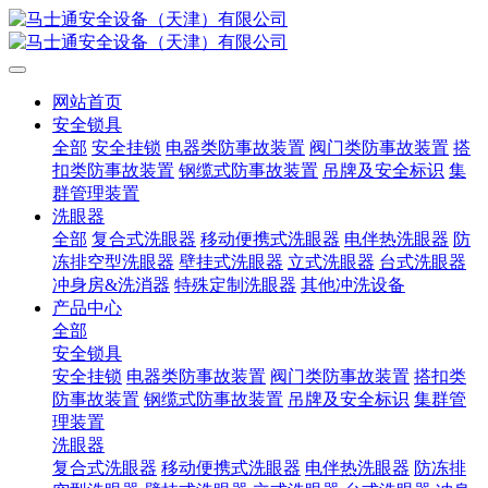
网站首页
安全锁具
全部
安全挂锁
电器类防事故装置
阀门类防事故装置
搭
扣类防事故装置
钢缆式防事故装置
吊牌及安全标识
集
群管理装置
洗眼器
全部
复合式洗眼器
移动便携式洗眼器
电伴热洗眼器
防
冻排空型洗眼器
壁挂式洗眼器
立式洗眼器
台式洗眼器
冲身房&洗消器
特殊定制洗眼器
其他冲洗设备
产品中心
全部
安全锁具
安全挂锁
电器类防事故装置
阀门类防事故装置
搭扣类
防事故装置
钢缆式防事故装置
吊牌及安全标识
集群管
理装置
洗眼器
复合式洗眼器
移动便携式洗眼器
电伴热洗眼器
防冻排