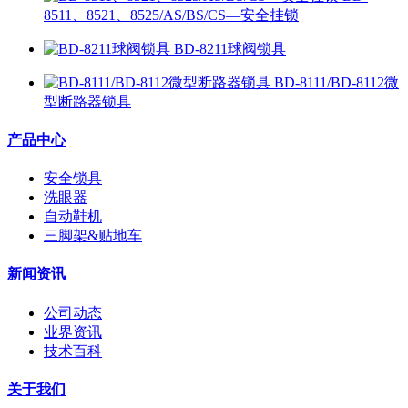
8511、8521、8525/AS/BS/CS—安全挂锁
BD-8211球阀锁具
BD-8111/BD-8112微
型断路器锁具
产品中心
安全锁具
洗眼器
自动鞋机
三脚架&贴地车
新闻资讯
公司动态
业界资讯
技术百科
关于我们