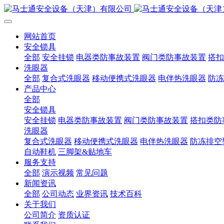
网站首页
安全锁具
全部
安全挂锁
电器类防事故装置
阀门类防事故装置
搭扣
洗眼器
全部
复合式洗眼器
移动便携式洗眼器
电伴热洗眼器
防冻
产品中心
全部
安全锁具
安全挂锁
电器类防事故装置
阀门类防事故装置
搭扣类防
洗眼器
复合式洗眼器
移动便携式洗眼器
电伴热洗眼器
防冻排空
自动鞋机
三脚架&贴地车
服务支持
全部
演示视频
常见问题
新闻资讯
全部
公司动态
业界资讯
技术百科
关于我们
公司简介
资质认证