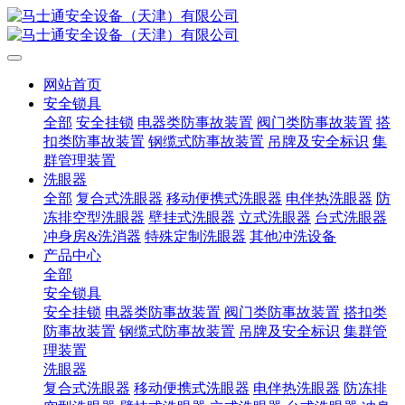
网站首页
安全锁具
全部
安全挂锁
电器类防事故装置
阀门类防事故装置
搭
扣类防事故装置
钢缆式防事故装置
吊牌及安全标识
集
群管理装置
洗眼器
全部
复合式洗眼器
移动便携式洗眼器
电伴热洗眼器
防
冻排空型洗眼器
壁挂式洗眼器
立式洗眼器
台式洗眼器
冲身房&洗消器
特殊定制洗眼器
其他冲洗设备
产品中心
全部
安全锁具
安全挂锁
电器类防事故装置
阀门类防事故装置
搭扣类
防事故装置
钢缆式防事故装置
吊牌及安全标识
集群管
理装置
洗眼器
复合式洗眼器
移动便携式洗眼器
电伴热洗眼器
防冻排