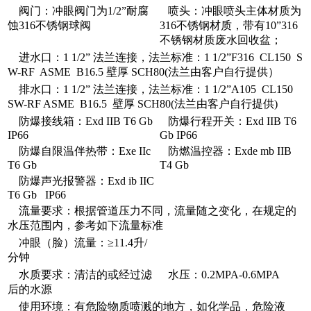
阀门：冲眼阀门为1/2”耐腐
喷头：冲眼喷头主体材质为
蚀316不锈钢球阀
316不锈钢材质，带有10”316
不锈钢材质废水回收盆；
进水口：1 1/2” 法兰连接，法兰标准：1 1/2”F316 CL150 S
W-RF ASME B16.5 壁厚 SCH80(法兰由客户自行提供）
排水口：1 1/2” 法兰连接，法兰标准：1 1/2”A105 CL150
SW-RF ASME B16.5 壁厚 SCH80(法兰由客户自行提供)
防爆接线箱：Exd IIB T6 Gb
防爆行程开关：Exd IIB T6
IP66
Gb IP66
防爆自限温伴热带：Exe IIc
防燃温控器：Exde mb IIB
T6 Gb
T4 Gb
防爆声光报警器：Exd ib IIC
T6 Gb IP66
流量要求：根据管道压力不同，流量随之变化，在规定的
水压范围内，参考如下流量标准
冲眼（脸）流量：≥11.4升/
分钟
水质要求：清洁的或经过滤
水压：0.2MPA-0.6MPA
后的水源
使用环境：有危险物质喷溅的地方，如化学品，危险液