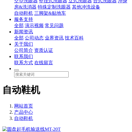
空型洗眼器
壁挂式洗眼器
立式洗眼器
台式洗眼器
冲身
房&洗消器
特殊定制洗眼器
其他冲洗设备
自动鞋机
三脚架&贴地车
服务支持
全部
演示视频
常见问题
新闻资讯
全部
公司动态
业界资讯
技术百科
关于我们
公司简介
资质认证
联系我们
联系方式
在线留言
自动鞋机
网站首页
产品中心
自动鞋机