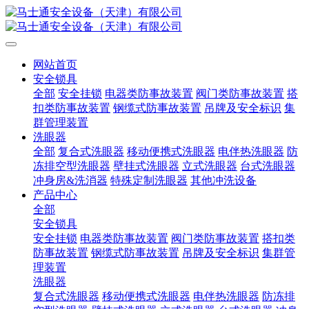
网站首页
安全锁具
全部
安全挂锁
电器类防事故装置
阀门类防事故装置
搭
扣类防事故装置
钢缆式防事故装置
吊牌及安全标识
集
群管理装置
洗眼器
全部
复合式洗眼器
移动便携式洗眼器
电伴热洗眼器
防
冻排空型洗眼器
壁挂式洗眼器
立式洗眼器
台式洗眼器
冲身房&洗消器
特殊定制洗眼器
其他冲洗设备
产品中心
全部
安全锁具
安全挂锁
电器类防事故装置
阀门类防事故装置
搭扣类
防事故装置
钢缆式防事故装置
吊牌及安全标识
集群管
理装置
洗眼器
复合式洗眼器
移动便携式洗眼器
电伴热洗眼器
防冻排