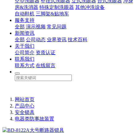
空型洗眼器
壁挂式洗眼器
立式洗眼器
台式洗眼器
冲身
房&洗消器
特殊定制洗眼器
其他冲洗设备
自动鞋机
三脚架&贴地车
服务支持
全部
演示视频
常见问题
新闻资讯
全部
公司动态
业界资讯
技术百科
关于我们
公司简介
资质认证
联系我们
联系方式
在线留言
网站首页
产品中心
安全锁具
电器类防事故装置