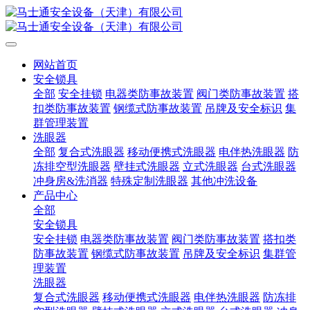
网站首页
安全锁具
全部
安全挂锁
电器类防事故装置
阀门类防事故装置
搭
扣类防事故装置
钢缆式防事故装置
吊牌及安全标识
集
群管理装置
洗眼器
全部
复合式洗眼器
移动便携式洗眼器
电伴热洗眼器
防
冻排空型洗眼器
壁挂式洗眼器
立式洗眼器
台式洗眼器
冲身房&洗消器
特殊定制洗眼器
其他冲洗设备
产品中心
全部
安全锁具
安全挂锁
电器类防事故装置
阀门类防事故装置
搭扣类
防事故装置
钢缆式防事故装置
吊牌及安全标识
集群管
理装置
洗眼器
复合式洗眼器
移动便携式洗眼器
电伴热洗眼器
防冻排