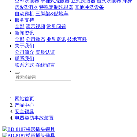
空型洗眼器
壁挂式洗眼器
立式洗眼器
台式洗眼器
冲身
房&洗消器
特殊定制洗眼器
其他冲洗设备
自动鞋机
三脚架&贴地车
服务支持
全部
演示视频
常见问题
新闻资讯
全部
公司动态
业界资讯
技术百科
关于我们
公司简介
资质认证
联系我们
联系方式
在线留言
网站首页
产品中心
安全锁具
电器类防事故装置