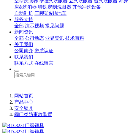
空型洗眼器
壁挂式洗眼器
立式洗眼器
台式洗眼器
冲身
房&洗消器
特殊定制洗眼器
其他冲洗设备
自动鞋机
三脚架&贴地车
服务支持
全部
演示视频
常见问题
新闻资讯
全部
公司动态
业界资讯
技术百科
关于我们
公司简介
资质认证
联系我们
联系方式
在线留言
网站首页
产品中心
安全锁具
阀门类防事故装置