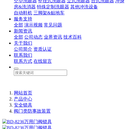
空型洗眼器
壁挂式洗眼器
立式洗眼器
台式洗眼器
冲身
房&洗消器
特殊定制洗眼器
其他冲洗设备
自动鞋机
三脚架&贴地车
服务支持
全部
演示视频
常见问题
新闻资讯
全部
公司动态
业界资讯
技术百科
关于我们
公司简介
资质认证
联系我们
联系方式
在线留言
网站首页
产品中心
安全锁具
阀门类防事故装置