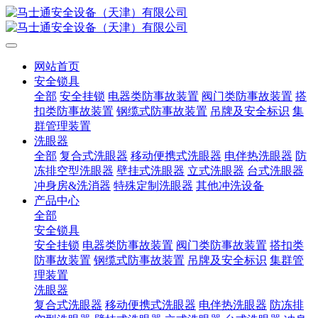
网站首页
安全锁具
全部
安全挂锁
电器类防事故装置
阀门类防事故装置
搭
扣类防事故装置
钢缆式防事故装置
吊牌及安全标识
集
群管理装置
洗眼器
全部
复合式洗眼器
移动便携式洗眼器
电伴热洗眼器
防
冻排空型洗眼器
壁挂式洗眼器
立式洗眼器
台式洗眼器
冲身房&洗消器
特殊定制洗眼器
其他冲洗设备
产品中心
全部
安全锁具
安全挂锁
电器类防事故装置
阀门类防事故装置
搭扣类
防事故装置
钢缆式防事故装置
吊牌及安全标识
集群管
理装置
洗眼器
复合式洗眼器
移动便携式洗眼器
电伴热洗眼器
防冻排