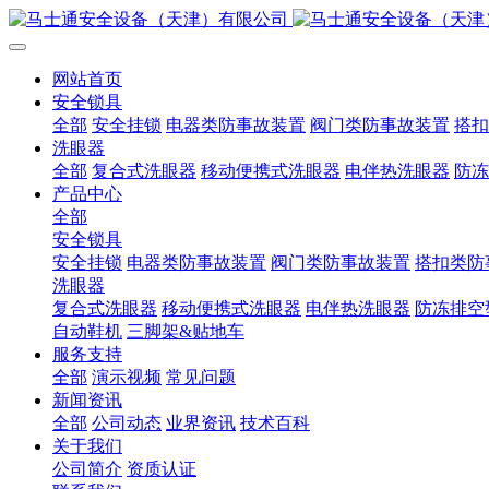
网站首页
安全锁具
全部
安全挂锁
电器类防事故装置
阀门类防事故装置
搭扣
洗眼器
全部
复合式洗眼器
移动便携式洗眼器
电伴热洗眼器
防冻
产品中心
全部
安全锁具
安全挂锁
电器类防事故装置
阀门类防事故装置
搭扣类防
洗眼器
复合式洗眼器
移动便携式洗眼器
电伴热洗眼器
防冻排空
自动鞋机
三脚架&贴地车
服务支持
全部
演示视频
常见问题
新闻资讯
全部
公司动态
业界资讯
技术百科
关于我们
公司简介
资质认证