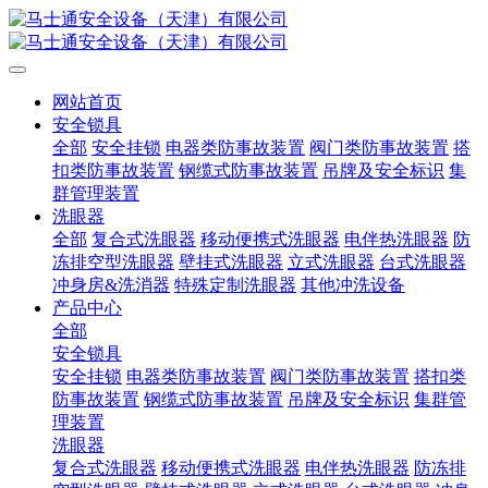
网站首页
安全锁具
全部
安全挂锁
电器类防事故装置
阀门类防事故装置
搭
扣类防事故装置
钢缆式防事故装置
吊牌及安全标识
集
群管理装置
洗眼器
全部
复合式洗眼器
移动便携式洗眼器
电伴热洗眼器
防
冻排空型洗眼器
壁挂式洗眼器
立式洗眼器
台式洗眼器
冲身房&洗消器
特殊定制洗眼器
其他冲洗设备
产品中心
全部
安全锁具
安全挂锁
电器类防事故装置
阀门类防事故装置
搭扣类
防事故装置
钢缆式防事故装置
吊牌及安全标识
集群管
理装置
洗眼器
复合式洗眼器
移动便携式洗眼器
电伴热洗眼器
防冻排