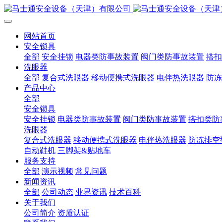
网站首页
安全锁具
全部
安全挂锁
电器类防事故装置
阀门类防事故装置
搭扣
洗眼器
全部
复合式洗眼器
移动便携式洗眼器
电伴热洗眼器
防冻
产品中心
全部
安全锁具
安全挂锁
电器类防事故装置
阀门类防事故装置
搭扣类防
洗眼器
复合式洗眼器
移动便携式洗眼器
电伴热洗眼器
防冻排空
自动鞋机
三脚架&贴地车
服务支持
全部
演示视频
常见问题
新闻资讯
全部
公司动态
业界资讯
技术百科
关于我们
公司简介
资质认证