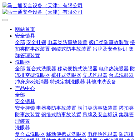
网站首页
安全锁具
全部
安全挂锁
电器类防事故装置
阀门类防事故装置
搭
扣类防事故装置
钢缆式防事故装置
吊牌及安全标识
集
群管理装置
洗眼器
全部
复合式洗眼器
移动便携式洗眼器
电伴热洗眼器
防
冻排空型洗眼器
壁挂式洗眼器
立式洗眼器
台式洗眼器
冲身房&洗消器
特殊定制洗眼器
其他冲洗设备
产品中心
全部
安全锁具
安全挂锁
电器类防事故装置
阀门类防事故装置
搭扣类
防事故装置
钢缆式防事故装置
吊牌及安全标识
集群管
理装置
洗眼器
复合式洗眼器
移动便携式洗眼器
电伴热洗眼器
防冻排